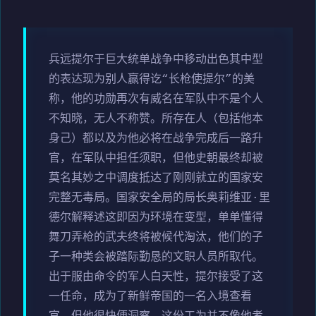
兵远提尔于巨大统单战争中移动出色其中型
的表达现为别人赢得讫“长枪使提尔”的美
称，他的功勋再次有威名在军队中不是个人
不知晓，无人不称赞。所存在人（包括他本
身己）都以及为他必将在战争完成后一路升
官，在军队中担任须职，但他史朝最终却被
莫名其妙之中调度抵达了刚刚就立的国家安
完整无毒局。国家安全局的局长奥莉维亚·里
德尔解释述这即因为环境在变型，单单懂得
舞刀弄枪的武夫终将被候代淘汰，他们的子
子一种类会被踏际勤恳的文职人员所取代。
出于服由命令的军人白天性，提尔接受了这
一任命，成为了新鲜帝国的一名入境查看