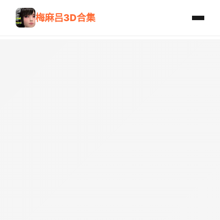
梅麻吕3D合集