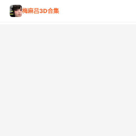
梅麻吕3D合集