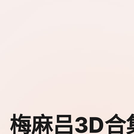
梅麻吕3D合