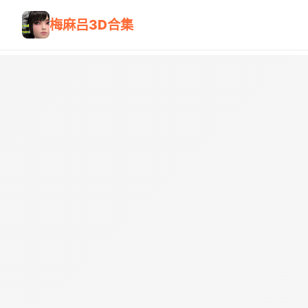
梅麻吕3D合集