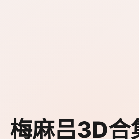
梅麻吕3D合