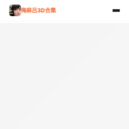
梅麻吕3D合集