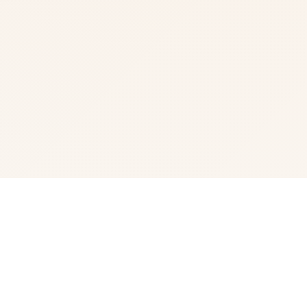
🎆 详细介绍
梅麻吕至今所占有搞品合集，本作品基本包含程序本体+动
画，阐述至3D同人员系列作品，梅麻吕非疑称为佼佼者。