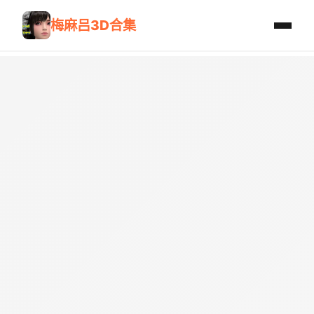
梅麻吕3D合集