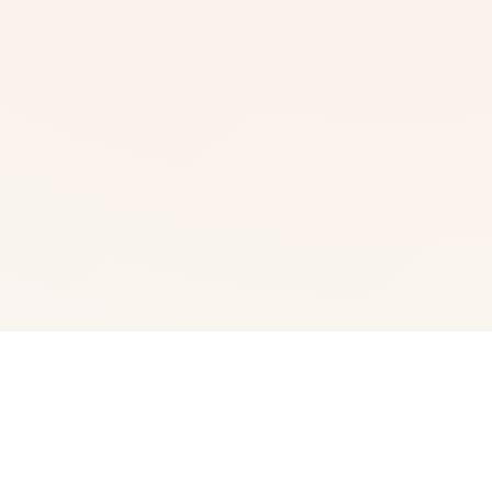
🔋 galGame介绍
梅麻吕至今所占有搞品合集，本作品基本包含程序本体+动