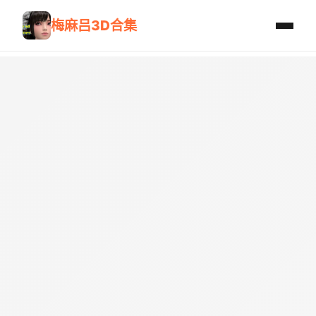
梅麻吕3D合集