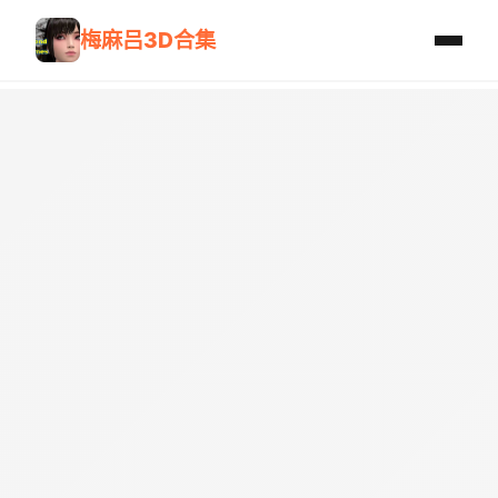
梅麻吕3D合集