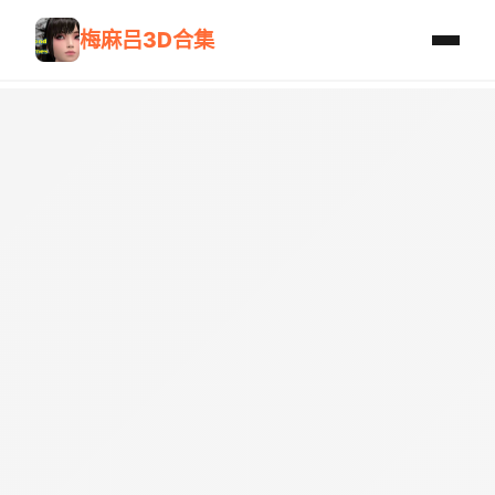
梅麻吕3D合集