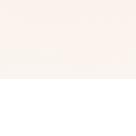
📋 玩法说明
梅麻吕至今所占有搞品合集，本作品基本包含程序本体+动
画，阐述至3D同人员系列作品，梅麻吕非疑称为佼佼者。