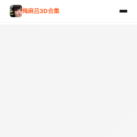
梅麻吕3D合集