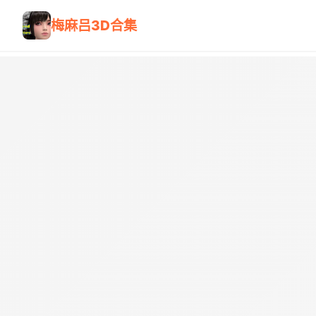
梅麻吕3D合集