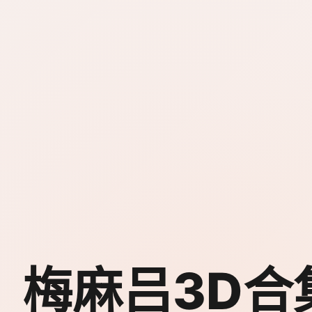
梅麻吕3D合