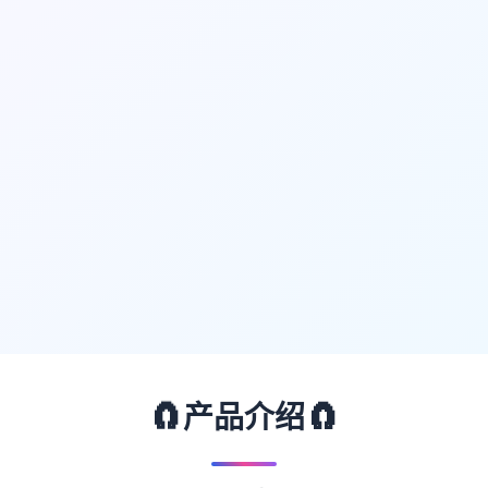
🧲
🧲
产品介绍