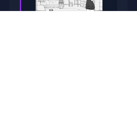
手掌绘黑白画风
虽可画表演面缺几个色彩，但
对战中的场所绝对五个彩缤
纷！令人物惊叹的黑白画面个
化10足，一决会给你留面绝妙
的回转忆！
独特交锋效果
数以万计的奇异怪物，入往几
十个独特型的可解锁能量，一