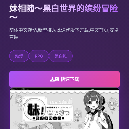
妹相随～黑白世界的缤纷冒险
～
简体中文存储,新型推从此迭代版下方载,中文首页,安卓
直装
动漫
RPG
黑白风
💾 快速下载