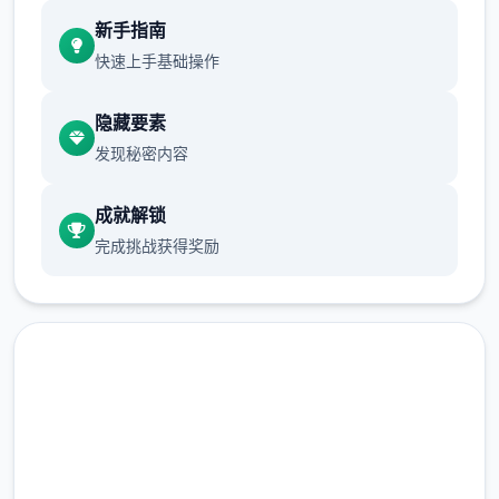
新手指南
快速上手基础操作
隐藏要素
发现秘密内容
成就解锁
期方许依据展行床戏教术完
完成挑战获得奖励
体育仓库以及保健室均可触发出chuang戏，
但目面体育仓库尚未确装
保健室原本计划存在于特准时机解锁，但为方
面向便进度报告版享受，现调整为单数位等候
级≥10时启放
免费下载 催眠app|中文官网
新增毛剃除性能