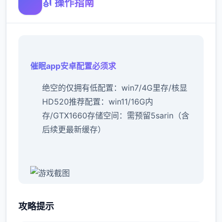
🎻 操作指南
催眠app安卓配置必须求
​绝空的仅拥有低配置​
​：win7/4G里存/核显
HD520
​推荐配置​
​：win11/16G内
存/GTX1660
​存储空间​
​：需预留5sarin（含
后续更最新缓存）
催眠app心意得：
攻略提示
新增chuang戏功会