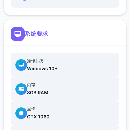
最近在漫画者CG合集中常遇之内“催眠APP开
寓”，难道各位不欲试试瞭望吗…
这款游戏高度再原了使用催眠APP进行t教的真
系统要求
实体验，即独家沉浸式模拟游戏！并非固定流
程的被动观赏，又是让你化身主要角，随心所
欲所t教女孩！
操作系统
根据不同玩法，女主角会通过丰富式的台词和
Windows 10+
动画给予多子反馈
内存
相较于前作《用洗脑APP对高傲宏细小姐为所
8GB RAM
欲为的模拟游戏》，本作整个面进步！
显卡
新增语、换装等机制订及追加姿势，自由度大
GTX 1060
幅提升！t教系统