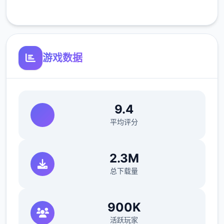
客服支持
可体验至t教等级30
游戏数据
9.4
平均评分
开放场景：步行廊、教室、校舍后、保健室
2.3M
洗脑模型帮助催眠和束缚玩法
总下载量
参数未调整，角色可能容易初飞
900K
反馈与询题报告请通过dissension功能器提交
（正式版发布前仅限支援者访问,自由度max！
活跃玩家