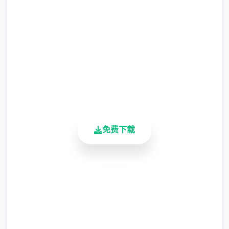
现在可以凭剃刀己由修剪毛形状
完整版游戏，免费体验
该功能其实早已开发为功，但因未添加上达UI
2.3M+
中，此前无法在正型软件中应用。
总下载量
4.9/5
由于剃刀加入物品栏可以导致道具过不少量，
用户评分
目前暂需通过涂鸦功能侧板使用（未过来估计
900K+
调整）
活跃用户
涂鸦功能原计划高耸等级解锁，但进度报告版
免费下载
中等级≥20即可使用
※注意图
：暂无毛发再产生功能，若需恢复原
状，请删除SavedImage档案夹
安全下载
其他人注意事件项
高速安装
与前作相比，正前改版运行可能较卡顿，正式
完全免费
版将进行增强